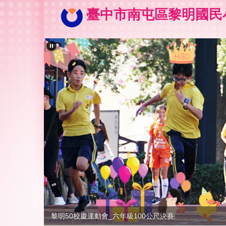
跳
臺中市南屯區黎明國民
到
主
要
內
容
區
黎明50校慶運動會_六年級100公尺決賽
黎明50校慶運動會_校長致詞