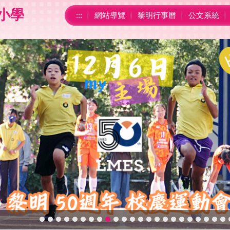
小學
:::
網站導覽
黎明行事曆
公文系統