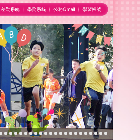
差勤系統
學務系統
公務Gmail
學習帳號
黎明50校