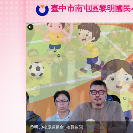
跳
臺中市南屯區黎明國民
到
主
要
內
容
區
黎明50校慶運動會_生日快樂