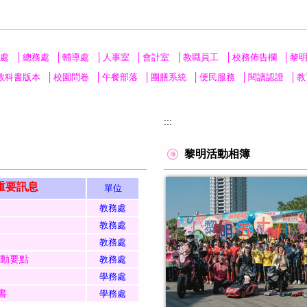
處
│
總務處
│
輔導處
│
人事室
│
會計室
│
教職員工
│
校務佈告欄
│
黎
教科書版本
│
校園問卷
│
午餐部落
│
團膳系統
│
便民服務
│
閱讀認證
│
教
:::
黎明活動相簿
重要
訊息
單位
教務處
教務處
教務處
活動要點
教務處
學務處
書
學務處