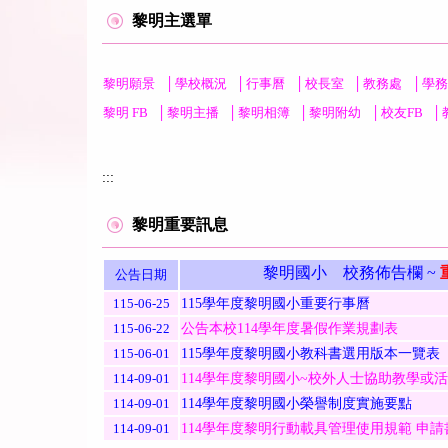
黎明主選單
黎明願景
│
學校概況
│
行事曆
│
校長室
│
教務處
│
學務
黎明 FB
│
黎明主播
│
黎明相簿
│
黎明附幼
│
校友FB
│
:::
黎明重要訊息
黎明國小
校務
佈告欄 ~
公告
日期
115-06-25
115學年度
黎明國小重要行事曆
115-06-22
公告本校114學年度暑假作業規劃表
115-06-01
115學年度黎明國小教科書選用版本一覽表
114-09-01
114學年度黎明國小~校外人士協助教學或
114-09-01
114學年度黎明國小榮譽制度實施要點
114-09-01
114學年度黎明行動載具管理使用規範 申請