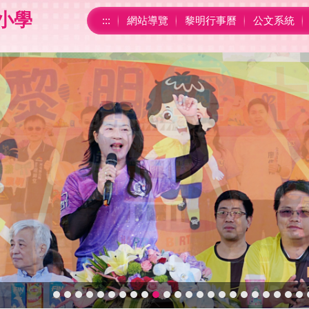
小學
:::
網站導覽
黎明行事曆
公文系統