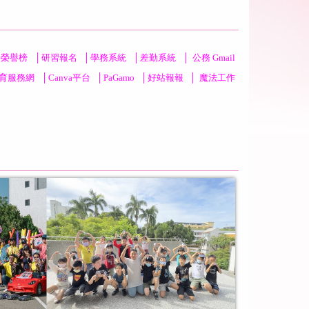
明榮譽榜
│
研習報名
│
學務系統
│
差勤系統
│
公務 Gmail
育服務網
│
Canva平台
│
PaGamo
│
好站報報
│
魔法工作