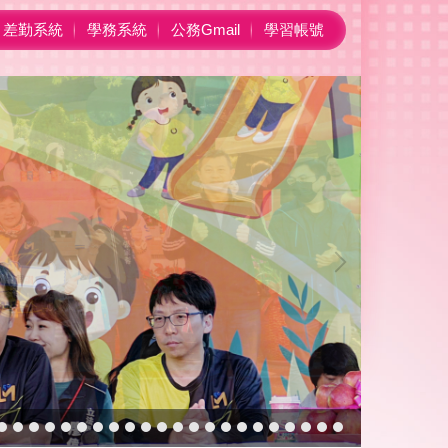
差勤系統
學務系統
公務Gmail
學習帳號
黎明50校